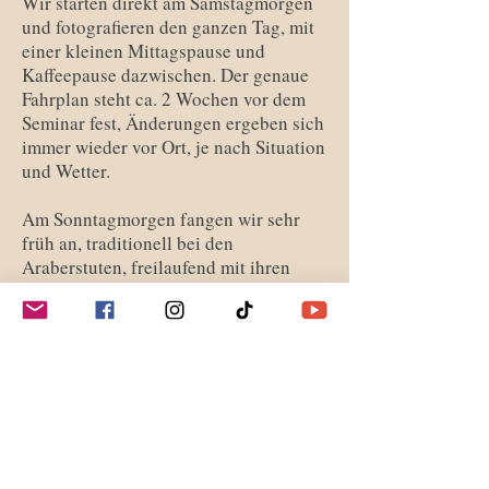
Wir starten direkt am Samstagmorgen
und fotografieren den ganzen Tag, mit
einer kleinen Mittagspause und
Kaffeepause dazwischen. Der genaue
Fahrplan steht ca. 2 Wochen vor dem
Seminar fest, Änderungen ergeben sich
immer wieder vor Ort, je nach Situation
und Wetter.
Am Sonntagmorgen fangen wir sehr
früh an, traditionell bei den
Araberstuten, freilaufend mit ihren
Fohlen. Anschließend gemeinsames
Frühstück im Seminarraum (im Preis
inbegriffen) und schauen uns die
Resultate der Shootings gemeinsam an.
Weitere, abwechslungsreiche Motive
folgen am Nachmittag. Gegen 17 Uhr
wird das Seminar offiziell beendet, aber
ihr könnt noch gerne für einige Zeit vor
Ort bleiben, um persönliche Fragen zu