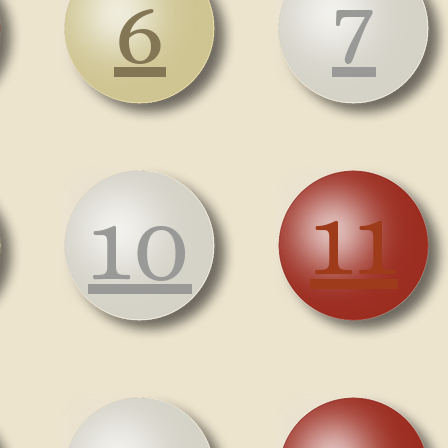
6
7
11
10