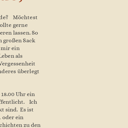
erde? Möchtest
ollte gerne
eren lassen. So
em großen Sack
 mir ein
Leben als
 Vergessenheit
nderes überlegt
18.00 Uhr ein
fentlicht. Ich
t sind. Es ist
 oder ein
schichten zu den