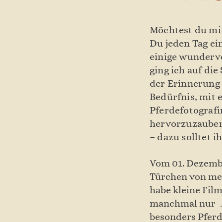
Möchtest du mi
Du jeden Tag ei
einige wundervo
ging ich auf di
der Erinnerung
Bedürfnis, mit
Pferdefotografi
hervorzuzaubern
– dazu solltet 
Vom 01. Dezembe
Türchen von mei
habe kleine Film
manchmal nur …
besonders Pferd,