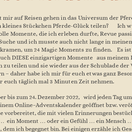
t mir auf Reisen gehen in das Universum der Pf
n kleines Stückchen Pferde-Glück teilen? Ich w
lle Momente, die ich erleben durfte, Revue passi
e Suche und ich musste auch nicht lange in mein
 kramen, um 24 Magic Moments zu finden. Es ist
 euch DIESE einzigartigen Momente aus meinem 
n zu teilen und sie wieder aus der Schublade der
 – daher habe ich mir für euch etwas ganz Beso
ihr euch täglich mal 3 Minuten Zeit nehmen.
r bis zum 24. Dezember 2022, wird jeden Tag um 
nem Online–Adventskalender geöffnet bzw. veröf
e vorbereitet, die mit vielen Erinnerungen bestück
 ein Moment … oder ein Gefühl … ein Mensch …
 dem ich begegnet bin. Bei einigen erzähle ich Ge