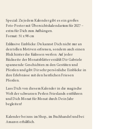
Special: Zu jedem Kalender gibt es ein großes
Foto-Poster mit Übersichtskalendarium für 2027 –
extra für Dich zum Aufhängen.
Format: 51 x 98 cm
Exklusive Einblicke: Du kannst Dich nicht nur an
den tollen Motiven erfreuen, sondern auch einen
Blick hinter die Kulissen werfen: Auf jeder
Rückseite der Monatsblätter erzählt Dir Gabriele
spannende Geschichten zu den Gestüten und
Pferden und gibt Dir sehr persönliche Einblicke in
ihre Erlebnisse mit den herrlichen Friesen
Pferden.
Lass Dich von diesem Kalender in die magische
Welt der schwarzen Perlen Frieslands entführen
und Dich Monat für Monat durch Dein Jahr
begleiten!
Kalender bei uns im Shop, im Buchhandel und bei
Amazon erhältlich.