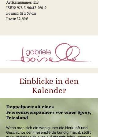
Artikelnummer: 113
ISBN: 978-3-96412-080-9
Format: 62 x 58 cm
Preis: 32,50 €
Einblicke in den
Kalender
Doppelportrait eines
Friesenzweispänners vor einer Sjees,
Friesland
Wenn man sich ein wenig über die Herkunft und
Geschichte der Friesenpferde kundig macht, stößt
man unweigerlich auch auf die seit Jahrhunderten