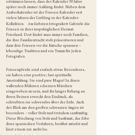
erträumen lassen, dass der Kalender 30 Jahre
später noch immer Anklang findet. Neben dem
Araberkalender ist der Friesen Kalender seit
vielen Jahren der Liebling in der Kalender-
Kollektion. Am liebsten fotografiert Gabriele die
Friesen in ihrer ursprünglichen Heimat:
Friesland. Dort findet man immer noch Familien,
die ihre Familientracht stolz präsentieren und
dazu ihre Friesen vor die Kutsche spannen –
lebendige Tradition und ein Traum für jeden
Fotografen.
Friesenpferde sind einfach etwas Besonderes,
sie haben eine positive, fast spirituelle
Ausstrahlung. Sie sind pure Magie! In ihren
wallenden Mähnen scheinen Märchen
eingewoben zu sein, und ihr langer Behang an
ihren Beinen erweckt den Eindruck, als
schwebten sie schwerelos über der Erde. Auch
der Blick aus den großen schwarzen Augen ist
besonders – voller Stolz und trotzdem sanftmütig.
Diese Mischung von Stolz und Sanftmut, das Erbe
ihrer spanischen Vorfahren, berührt zutiefst und
lässt einem nie mehr los.