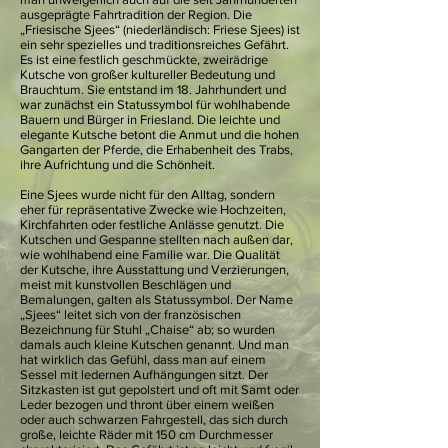
ausgeprägte Fahrtradition der Region. Die
„Friesische Sjees“ (niederländisch: Friese Sjees) ist
ein sehr spezielles und traditionsreiches Gefährt.
Es ist eine festlich geschmückte, zweirädrige
Kutsche von großer kultureller Bedeutung und
Brauchtum. Sie entstand im 18. Jahrhundert und
war zunächst ein Statussymbol für wohlhabende
Bauern und Bürger in Friesland. Die leichte und
elegante Kutsche betont die Anmut und die hohen
Gangarten der Pferde, die Erhabenheit des Trabs,
ihre Aufrichtung und die Schönheit.
Eine Sjees wurde nicht für den Alltag, sondern
eher für repräsentative Zwecke wie Hochzeiten,
Kirchfahrten oder festliche Anlässe genutzt. Die
Kutschen und Gespanne stellten nach außen dar,
wie wohlhabend eine Familie war. Die Qualität
der Kutsche, ihre Ausstattung und Verzierungen,
meist mit kunstvollen Beschlägen und
Bemalungen, galten als Statussymbol. Der Name
„Sjees“ leitet sich von der französischen
Bezeichnung für Stuhl „Chaise“ ab; so wurden
damals auch kleine Kutschen genannt. Und man
hat wirklich das Gefühl, dass man auf einem
Sessel mit ledernen Aufhängungen sitzt. Der
Sitzkasten ist gut gepolstert und oft mit Samt oder
Leder bezogen und thront über einem weißen
oder auch schwarzen Fahrgestell, das sich durch
große, leichte Räder mit 150 cm Durchmesser