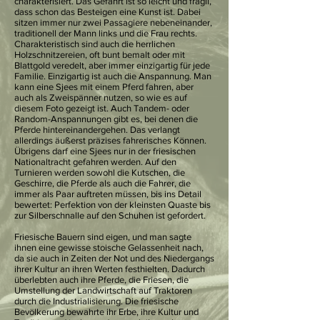
charakterisiert. Das Gefährt ist so leicht und fragil,
dass schon das Besteigen eine Kunst ist. Dabei
sitzen immer nur zwei Passagiere nebeneinander,
traditionell der Mann links und die Frau rechts.
Charakteristisch sind auch die herrlichen
Holzschnitzereien, oft bunt bemalt oder mit
Blattgold veredelt, aber immer einzigartig für jede
Familie. Einzigartig ist auch die Anspannung. Man
kann eine Sjees mit einem Pferd fahren, aber
auch als Zweispänner nutzen, so wie es auf
diesem Foto gezeigt ist. Auch Tandem- oder
Random-Anspannungen gibt es, bei denen die
Pferde hintereinandergehen. Das verlangt
allerdings äußerst präzises fahrerisches Können.
Übrigens darf eine Sjees nur in der friesischen
Nationaltracht gefahren werden. Auf den
Turnieren werden sowohl die Kutschen, die
Geschirre, die Pferde als auch die Fahrer, die
immer als Paar auftreten müssen, bis ins Detail
bewertet: Perfektion von der kleinsten Quaste bis
zur Silberschnalle auf den Schuhen ist gefordert.
Friesische Bauern sind eigen, und man sagte
ihnen eine gewisse stoische Gelassenheit nach,
da sie auch in Zeiten der Not und des Niedergangs
ihrer Kultur an ihren Werten festhielten. Dadurch
überlebten auch ihre Pferde, die Friesen, die
Umstellung der Landwirtschaft auf Traktoren
durch die Industrialisierung. Die friesische
Bevölkerung bewahrte ihr Erbe, ihre Kultur und