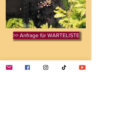
>> Anfrage für WARTELISTE
Zwei FOTOTAGE auf dem
Friesengestüt Oberurff
680,- €
Foto-Erlebniswochenende:
Im Preis inbegriffen sind die
Organisation und die Durchführung
sowie die fotografischen
Möglichkeiten, und Versorgung des
leiblichen Wohls am Mittag.
- alle nichtalkoholischen Getränke