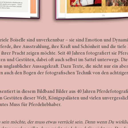
iele Boiselle sind unverkennbar – sie sind Emotion und Dynamik
ferde, ihre Ausstrahlung, ihre Kraft und Schönheit und die tiefe
all ihrer Pracht zeigen möchte. Seit 40 Jahren fotografiert sie Pfe
ten und Gestüten, dabei oft auch selbst im Sattel unterwegs. Di
on unglaublicher Aussagekraft. Dazu Texte, die nicht nur ein abe
 auch den Bogen der fotografischen Technik von den achtziger 
sentiert in diesem Bildband Bilder aus 40 Jahren Pferdefotografi
en Gestüten dieser Welt, Königspalästen und vielen unvergessli
utes Muss für Pferdeliebhaber.
n sein möchte, der muss etwas verrückt sein. Denn wenn Du wirkli