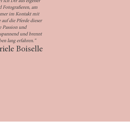
f ich Dir aus eigener
d Fotografieren, am
mmer im Kontakt mit
auf die Pferde dieser
e Passion und
umspannend und brennt
ben lang erfahren.“
iele Boiselle