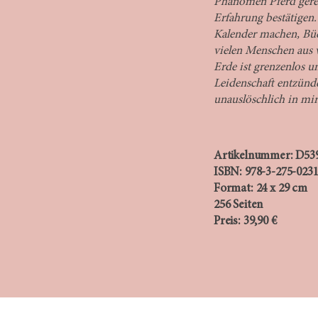
Phänomen Pferd gerech
Erfahrung bestätigen.
Kalender machen, Büc
vielen Menschen aus 
Erde ist grenzenlos 
Leidenschaft entzünd
unauslöschlich in mir
​​Artikelnummer: D53
ISBN: 978-3-275-023
Format: 24 x 29 cm
256 Seiten
Preis: 39,90 €