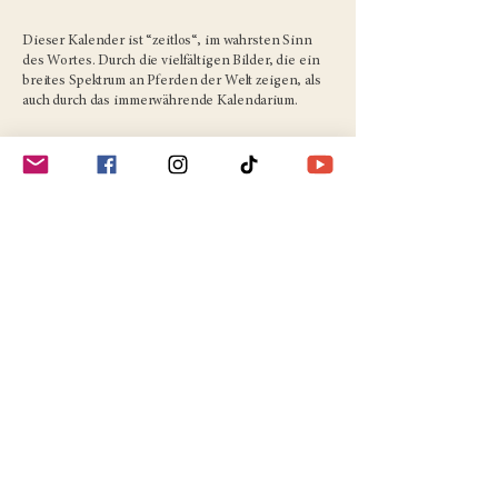
Dieser Kalender ist “zeitlos“, im wahrsten Sinn
des Wortes. Durch die vielfältigen Bilder, die ein
breites Spektrum an Pferden der Welt zeigen, als
auch durch das immerwährende Kalendarium.
Gabriele Boiselle gelingt es, ganz besondere Fotos
zu
machen, die berühren. Mit der Kamera bereist sie
die ganze Welt, geleitet von ihrer Liebe zu den
Pferden. Seit 1985 publiziert sie im eigenen Verlag
Fotokunstkalender und hat zahlreiche Bücher in
mehr als 20 Sprachen veröffentlicht.
Kalender ist ausschließlich bei uns im Shop
erhältlich.
Artikelnummer: 230
Format: 60 x 42 cm
PREIS: 24,50 €