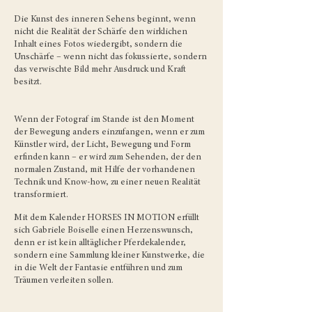
Die Kunst des inneren Sehens beginnt, wenn
nicht die Realität der Schärfe den wirklichen
Inhalt eines Fotos wiedergibt, sondern die
Unschärfe – wenn nicht das fokussierte, sondern
das verwischte Bild mehr Ausdruck und Kraft
besitzt.
Wenn der Fotograf im Stande ist den Moment
der Bewegung anders einzufangen, wenn er zum
Künstler wird, der Licht, Bewegung und Form
erfinden kann ­– er wird zum Sehenden, der den
normalen Zustand, mit Hilfe der vorhandenen
Technik und Know-how, zu einer neuen Realität
transformiert.
Mit dem Kalender HORSES IN MOTION erfüllt
sich Gabriele Boiselle einen Herzenswunsch,
denn er ist kein alltäglicher Pferdekalender,
sondern eine Sammlung kleiner Kunstwerke, die
in die Welt der Fantasie entführen und zum
Träumen verleiten sollen.